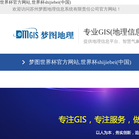
世界杯官方网站,世界杯shijiebei(中国)
欢迎访问苏州梦图地理信息系统有限责任公司官方网站！
专业GIS(地理
提供地理信息平台、智慧气
梦图世界杯官方网站,世界杯shijiebei(中国)
世界杯官方网站,世界杯shijiebei(中国)