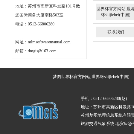
地址：苏州市高新区科发路101号致
世界杯官方网站,世
杯shijiebei(中国)
远国际商务大厦南楼503室
电话：0512-66806280
联系我们
网址：mlmsoftwaremanual.com
邮箱：dmgis@163.com
梦图世界杯官方网站,世界杯shijiebei(中国)
手机：0512-66806280(赵)
地址：苏州市高新区科发路10
苏州梦图地理信息系统有限责
旅游交通气象系统
地灾应急