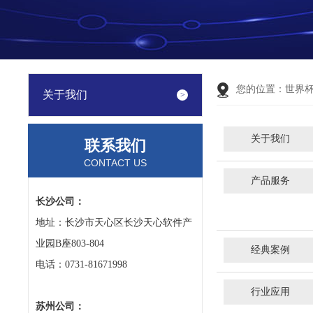
您的位置：
世界杯官
关于我们
关于我们
联系我们
CONTACT US
产品服务
长沙公司：
地址：长沙市天心区长沙天心软件产
业园B座803-804
经典案例
电话：0731-81671998
行业应用
苏州公司：